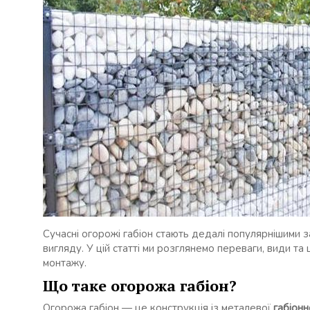
Сучасні огорожі габіон стають дедалі популярнішими за
вигляду. У цій статті ми розглянемо переваги, види та ц
монтажу.
Що таке огорожа габіон?
Огорожа габіон — це конструкція із металевої
габіонн