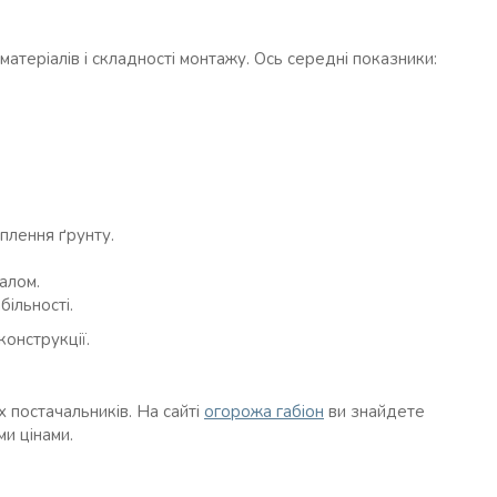
 матеріалів і складності монтажу. Ось середні показники:
іплення ґрунту.
алом.
більності.
конструкції.
х постачальників. На сайті
огорожа габіон
ви знайдете
и цінами.