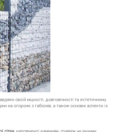
вдяки своїй міцності, довговічності та естетичному
іни на огорожі з габіонів, а також основні аспекти їх
ої сітки
, наповненої камінням, гравієм чи іншими