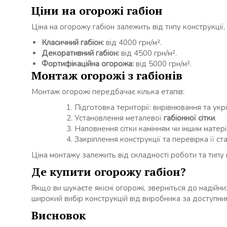
Ціни на огорожі габіон
Ціна на огорожу габіон залежить від типу конструкції,
Класичний габіон:
від 4000 грн/м².
Декоративний габіон:
від 4500 грн/м².
Фортифікаційна огорожа:
від 5000 грн/м².
Монтаж огорожі з габіонів
Монтаж огорожі передбачає кілька етапів:
Підготовка території: вирівнювання та укр
Установлення металевої
габіонної сітки
.
Наповнення сітки камінням чи іншим матері
Закріплення конструкції та перевірка її ста
Ціна монтажу залежить від складності роботи та типу 
Де купити огорожу габіон?
Якщо ви шукаєте якісні огорожі, зверніться до надійни
широкий вибір конструкцій від виробника за доступним
Висновок