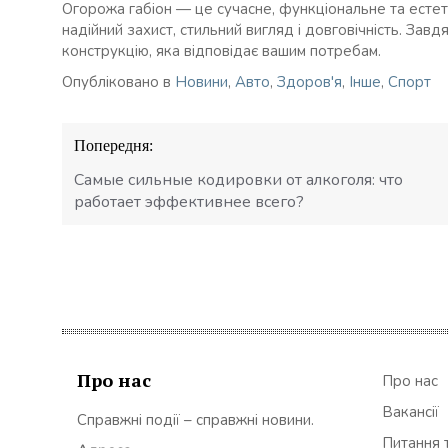
Огорожа габіон — це сучасне, функціональне та естет
надійний захист, стильний вигляд і довговічність. Завд
конструкцію, яка відповідає вашим потребам.
Опубліковано в
Новини
,
Авто
,
Здоров'я
,
Інше
,
Спорт
Навігація
Попередня:
записів
Самые сильные кодировки от алкоголя: что
работает эффективнее всего?
Про нас
Про нас
Вакансії
Справжні події – справжні новини.
Питання т