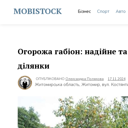
Skip
to
MOBISTOCK
Бізнес
Спорт
Авто
content
Огорожа габіон: надійне т
ділянки
ОПУБЛІКОВАНО
Олександра Полякова
17.11.2024
Житомирська область, Житомир, вул. Костянт