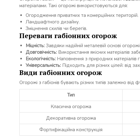
матеріалами. Такі огорожі використовуються для:
Огородження приватних та комерційних територій.
Ландшафтного дизайну.
Зміцнення схилів чи берегів.
Переваги габіонних огорож
Міцність:
Завдяки надійній металевій основі огорож
Довговічність:
Використання якісних матеріалів забе
Екологічність:
Наповнення з природних матеріалів г
Універсальність:
Підходить для різних цілей: від з
Види габіонних огорож
Огорожі з габіонів бувають різних типів залежно від ф
Тип
Класична огорожа
Декоративна огорожа
Фортифікаційна конструкція